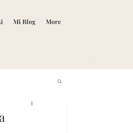
i
Mi Blog
More
Iniciar sesión
a