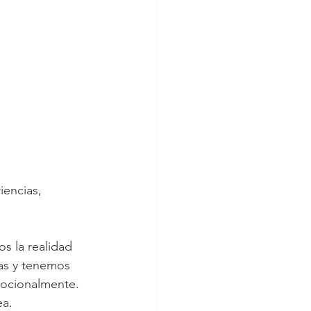
iencias, 
s la realidad 
vas y tenemos 
mocionalmente. 
ea.