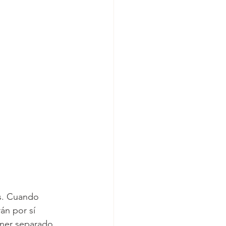
s. Cuando 
án por sí 
ner separado.  