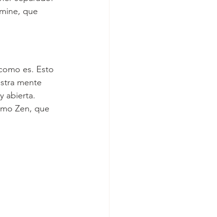
omine, que 
como es. Esto 
stra mente 
y abierta.
smo Zen, que 