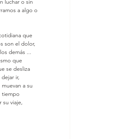
n luchar o sin 
erramos a algo o 
cotidiana que 
 son el dolor, 
los demás ...
mismo que 
e se desliza 
ejar ir, 
e muevan a su 
l tiempo 
 su viaje, 