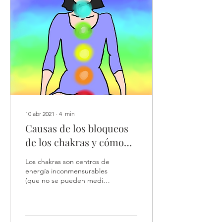
10 abr 2021
∙
4
min
Causas de los bloqueos
de los chakras y cómo
podemos desbloquearlos
Los chakras son centros de
energía inconmensurables
(que no se pueden medir
de ninguna manera),
ubicados en el cuerpo
humano. Siete de...