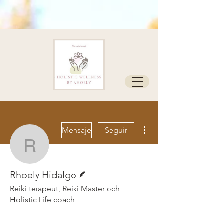
Más acciones
Mensaje
Seguir
Rhoely Hidalgo
Escritor
Rhoely Hidalgo
Reiki terapeut, Reiki Master och
Holistic Life coach