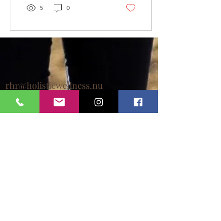
5
0
rhr@holisticwellness.nu
+46705 87 58 41
Vattenverksvägen 2 på
Alternativcentrum i Norrköping